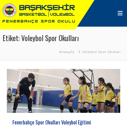
Skip
Başakşehir
to
Fenerbahçe
content
Spor
Okulu
Etiket:
Voleybol Spor Okulları
Anasayfa
Voleybol Spor Okulları
Fenerbahçe Spor Okulları Voleybol Eğitimi