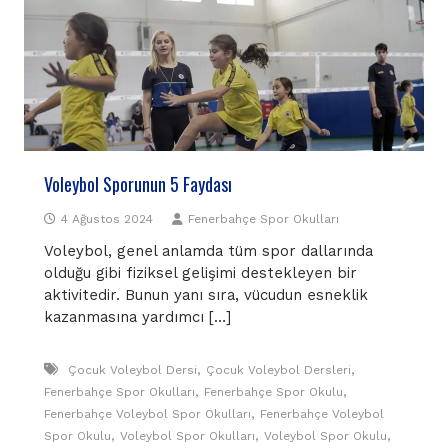
Voleybol Sporunun 5 Faydası
4 Ağustos 2024
Fenerbahçe Spor Okulları
Voleybol, genel anlamda tüm spor dallarında
olduğu gibi fiziksel gelişimi destekleyen bir
aktivitedir. Bunun yanı sıra, vücudun esneklik
kazanmasına yardımcı […]
,
,
Çocuk Voleybol Dersi
Çocuk Voleybol Dersleri
,
,
Fenerbahçe Spor Okulları
Fenerbahçe Spor Okulu
,
Fenerbahçe Voleybol Spor Okulları
Fenerbahçe Voleybol
,
,
,
Spor Okulu
Voleybol Spor Okulları
Voleybol Spor Okulu