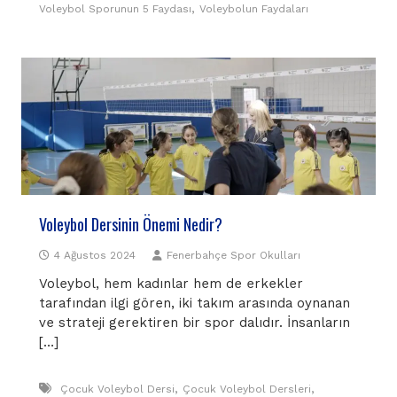
,
Voleybol Sporunun 5 Faydası
Voleybolun Faydaları
Voleybol Dersinin Önemi Nedir?
4 Ağustos 2024
Fenerbahçe Spor Okulları
Voleybol, hem kadınlar hem de erkekler
tarafından ilgi gören, iki takım arasında oynanan
ve strateji gerektiren bir spor dalıdır. İnsanların
[…]
,
,
Çocuk Voleybol Dersi
Çocuk Voleybol Dersleri