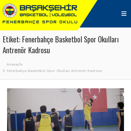
Skip
Başakşehir
to
Fenerbahçe
content
Spor
Okulu
Etiket:
Fenerbahçe Basketbol Spor Okulları
Antrenör Kadrosu
Anasayfa
Fenerbahçe Basketbol Spor Okulları Antrenör Kadrosu